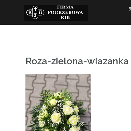
Skip
to
content
Roza-zielona-wiazanka