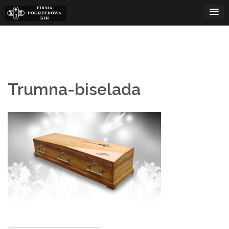
Skip
to
content
Trumna-biselada